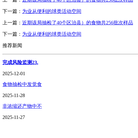
下一篇：
为业从便利的球类活动空间
上一篇：
近期该局抽检了40个区治县）的食物共256批次样品
下一篇：
为业从便利的球类活动空间
推荐新闻
完成风险监测23.
2025-12-01
食物抽检中发觉食
2025-11-28
非浓缩还产物中不
2025-11-27