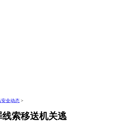
品安全动态
>
罪线索移送机关逃