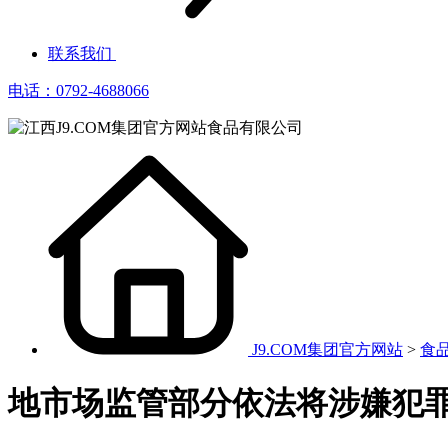
联系我们
电话：0792-4688066
J9.COM集团官方网站
>
食
地市场监管部分依法将涉嫌犯